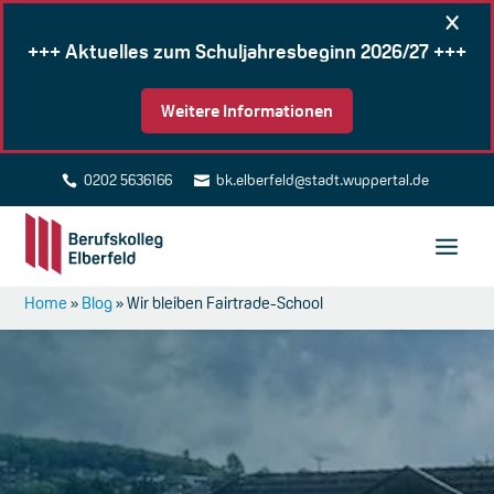
×
+++ Aktuelles zum Schuljahresbeginn 2026/27 +++
Weitere Informationen
0202 5636166
bk.elberfeld@stadt.wuppertal.de


Home
»
Blog
»
Wir bleiben Fairtrade-School