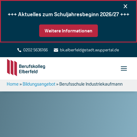
×
+++ Aktuelles zum Schuljahresbeginn 2026/27 +++
Weitere Informationen
0202 5636166
bk.elberfeld@stadt.wuppertal.de


Home
»
Bildungsangebot
»
Berufsschule Industriekaufmann