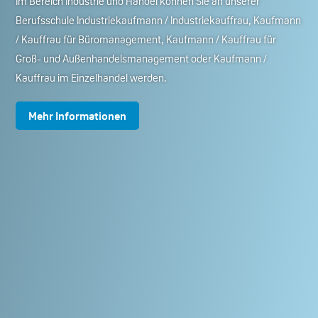
Im Bereich Industrie und Handel können Sie an unserer
Berufsschule Industriekaufmann / Industriekauffrau, Kaufmann
/ Kauffrau für Büromanagement, Kaufmann / Kauffrau für
Groß- und Außenhandelsmanagement oder Kaufmann /
Kauffrau im Einzelhandel werden.
Mehr Informationen