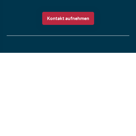
Kontakt aufnehmen
Bildungsangebot
Industrie und Handel
Gesundheitsberufe
Verwaltung und Recht
Vollzeitschulische Bildungsgänge