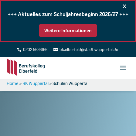
×
+++ Aktuelles zum Schuljahresbeginn 2026/27 +++
Weitere Informationen
0202 5636166
bk.elberfeld@stadt.wuppertal.de


Home
»
BK Wuppertal
»
Schulen Wuppertal