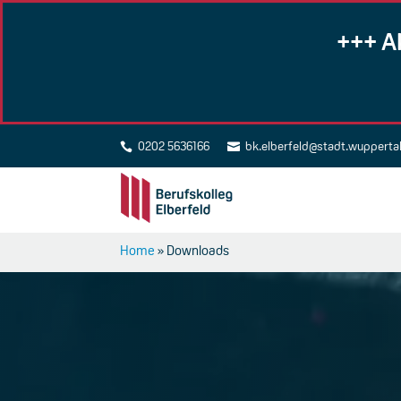
+++ A
0202 5636166
bk.elberfeld@stadt.wupperta


Home
»
Downloads