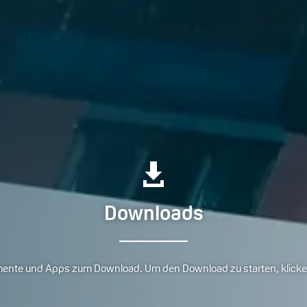

Downloads
mente und Apps zum Download. Um den Download zu starten, klicken 