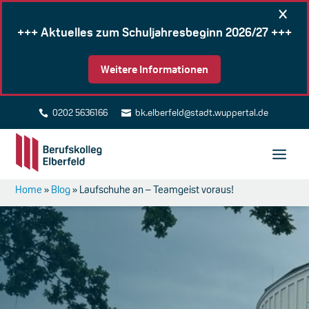
×
+++ Aktuelles zum Schuljahresbeginn 2026/27 +++
Weitere Informationen
0202 5636166
bk.elberfeld@stadt.wuppertal.de


Home
»
Blog
»
Laufschuhe an – Teamgeist voraus!