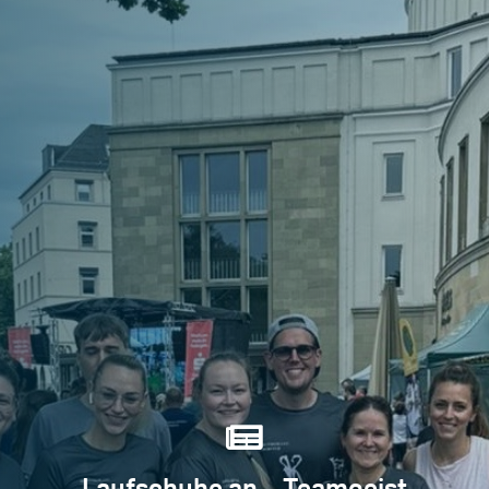

Laufschuhe an – Teamgeist