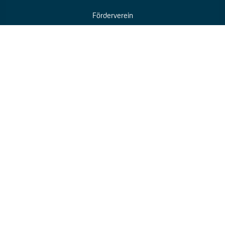
Förderverein
Kooperationsunternehmen
Blog
Service
Anmeldung
Ausbildungsbörse
Termine / Kalender