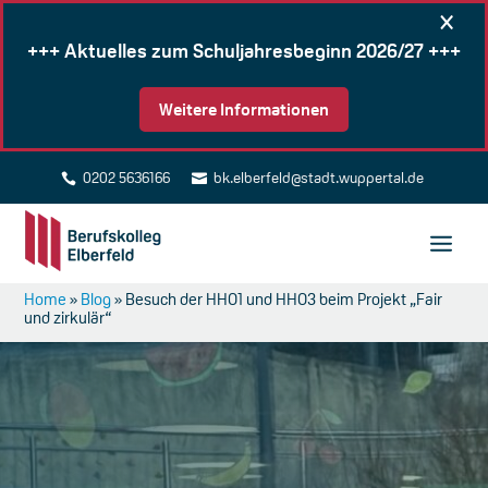
×
+++ Aktuelles zum Schuljahresbeginn 2026/27 +++
Weitere Informationen
0202 5636166
bk.elberfeld@stadt.wuppertal.de


Home
»
Blog
»
Besuch der HHO1 und HHO3 beim Projekt „Fair
und zirkulär“